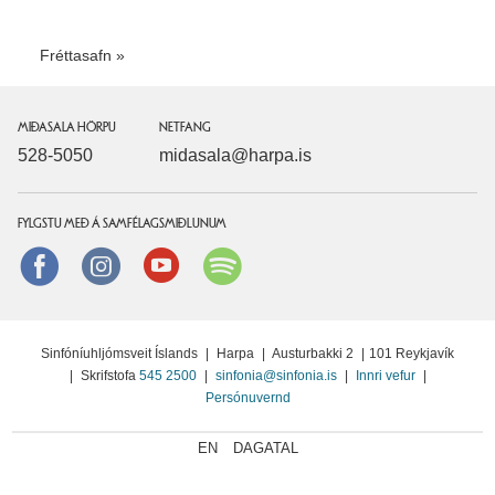
Fréttasafn
MIÐASALA HÖRPU
NETFANG
528-5050
midasala@harpa.is
FYLGSTU MEÐ Á SAMFÉLAGSMIÐLUNUM
Facebook
instagram
Youtube
Spotify
Sinfóníuhljómsveit Íslands
|
Harpa
|
Austurbakki 2
|
101 Reykjavík
|
Skrifstofa
545 2500
|
sinfonia@sinfonia.is
|
Innri vefur
|
Persónuvernd
EN
DAGATAL