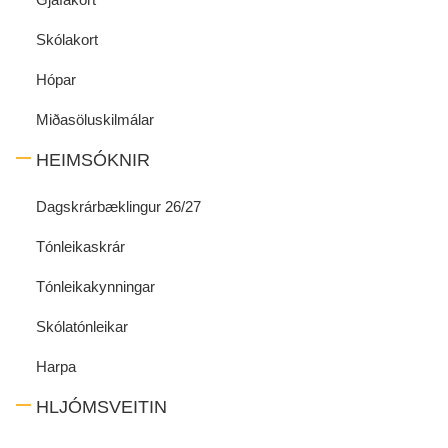
Skólakort
Hópar
Miðasöluskilmálar
HEIMSÓKNIR
Dagskrárbæklingur 26/27
Tónleikaskrár
Tónleikakynningar
Skólatónleikar
Harpa
HLJÓMSVEITIN