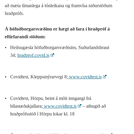
að mæta tímanlega á tónleikana og framvísa niðurstöðum
hraðprófs.
Á höfuðborgarsvæðinu er hægt að fara í hraðpróf á
eftirfarandi stöðum:
Heilsugæsla höfuðborgarsvæðisins, Suðurlandsbraut
34;
hradprof.covid.is
Covidtest, Kleppsmýrarvegi 8;
www.covidtest.is
Covidtest, Hörpu, beint á móti inngangi frá
bílastæðakjallara;
www.covidtest.is
– athugið að
hraðprófsstöð í Hörpu lokar kl. 18