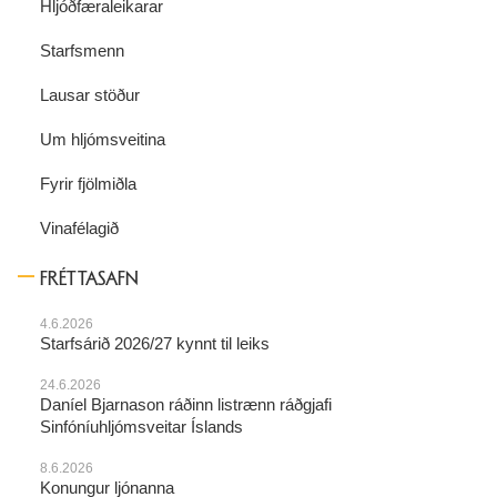
Hljóðfæraleikarar
Starfsmenn
Lausar stöður
Um hljómsveitina
Fyrir fjölmiðla
Vinafélagið
FRÉTTASAFN
4.6.2026
Starfsárið 2026/27 kynnt til leiks
24.6.2026
Daníel Bjarnason ráðinn listrænn ráðgjafi
Sinfóníuhljómsveitar Íslands
8.6.2026
Konungur ljónanna