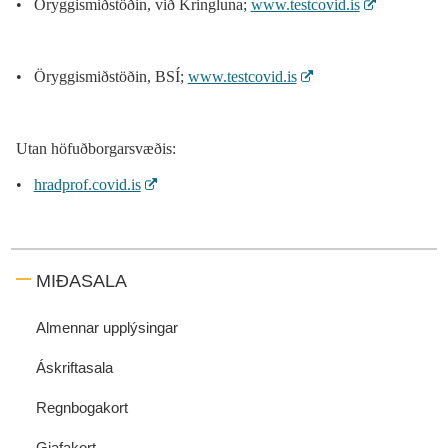
Öryggismiðstöðin, við Kringluna;
www.testcovid.is
Öryggismiðstöðin, BSÍ;
www.testcovid.is
Utan höfuðborgarsvæðis:
hradprof.covid.is
MIÐASALA
Almennar upplýsingar
Áskriftasala
Regnbogakort
Gjafakort