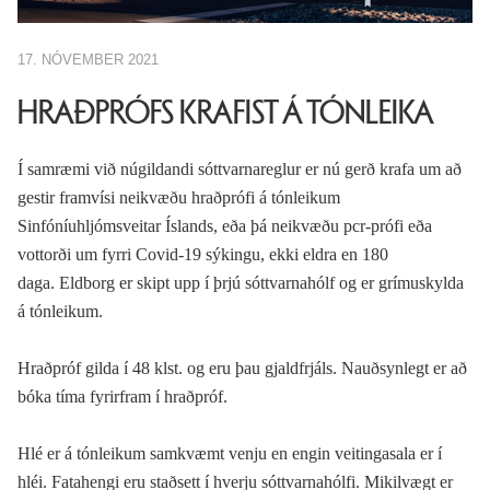
17. NÓVEMBER 2021
HRAÐPRÓFS KRAFIST Á TÓNLEIKA
Í samræmi við núgildandi sóttvarnareglur er nú gerð krafa um að
gestir framvísi neikvæðu hraðprófi á tónleikum
Sinfóníuhljómsveitar Íslands, eða þá neikvæðu pcr-prófi eða
vottorði um fyrri Covid-19 sýkingu, ekki eldra en 180
daga. Eldborg er skipt upp í þrjú sóttvarnahólf og er grímuskylda
á tónleikum.
Hraðpróf gilda í 48 klst. og eru þau gjaldfrjáls. Nauðsynlegt er að
bóka tíma fyrirfram í hraðpróf.
Hlé er á tónleikum samkvæmt venju en engin veitingasala er í
hléi. Fatahengi eru staðsett í hverju sóttvarnahólfi. Mikilvægt er