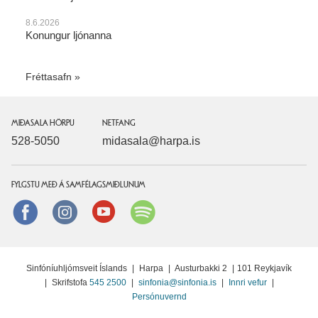
8.6.2026
Konungur ljónanna
Fréttasafn
MIÐASALA HÖRPU
NETFANG
528-5050
midasala@harpa.is
FYLGSTU MEÐ Á SAMFÉLAGSMIÐLUNUM
Facebook
instagram
Youtube
Spotify
Sinfóníuhljómsveit Íslands
|
Harpa
|
Austurbakki 2
|
101 Reykjavík
|
Skrifstofa
545 2500
|
sinfonia@sinfonia.is
|
Innri vefur
|
Persónuvernd