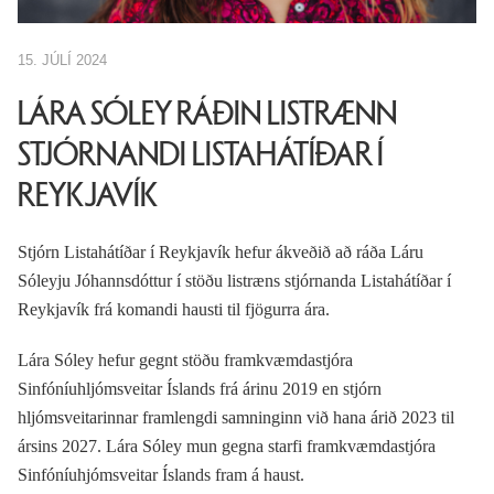
15. JÚLÍ 2024
LÁRA SÓLEY RÁÐIN LISTRÆNN
STJÓRNANDI LISTAHÁTÍÐAR Í
REYKJAVÍK
Stjórn Listahátíðar í Reykjavík hefur ákveðið að ráða Láru
Sóleyju Jóhannsdóttur í stöðu listræns stjórnanda Listahátíðar í
Reykjavík frá komandi hausti til fjögurra ára.
Lára Sóley hefur gegnt stöðu framkvæmdastjóra
Sinfóníuhljómsveitar Íslands frá árinu 2019 en stjórn
hljómsveitarinnar framlengdi samninginn við hana árið 2023 til
ársins 2027. Lára Sóley mun gegna starfi framkvæmdastjóra
Sinfóníuhjómsveitar Íslands fram á haust.