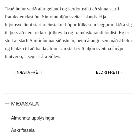
“Það hefur verið afar gefandi og lærdómsríkt að sinna starfi
framkvæmdastjóra Sinfóníuhljómsveitar Íslands. Hjá
hljómsveitinni starfar einstakur hópur fólks sem leggur mikið á sig
til þess að færa okkur fjölbreytta og framúrskarandi tónlist. Ég er
stolt af starfi Sinfóníunnar síðustu ár, þeim árangri sem náðst hefur
og hlakka til að halda áfram samstarfi við hljómsveitina í nýju
hlutverki, “ segir Lára Sóley.
NÆSTA FRÉTT
ELDRI FRÉTT
MIÐASALA
Almennar upplýsingar
Áskriftasala