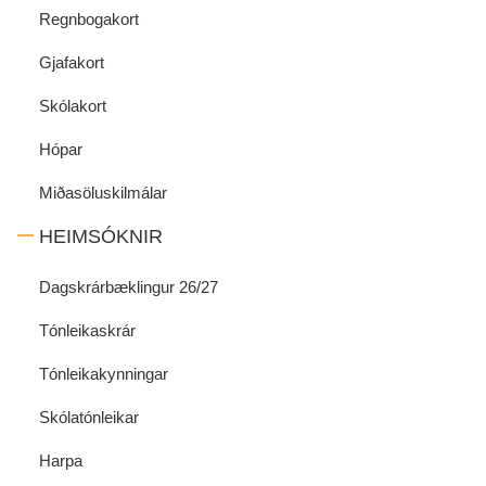
Regnbogakort
Gjafakort
Skólakort
Hópar
Miðasöluskilmálar
HEIMSÓKNIR
Dagskrárbæklingur 26/27
Tónleikaskrár
Tónleikakynningar
Skólatónleikar
Harpa