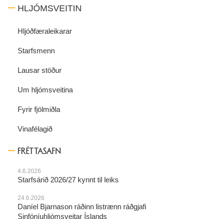
HLJÓMSVEITIN
Hljóðfæraleikarar
Starfsmenn
Lausar stöður
Um hljómsveitina
Fyrir fjölmiðla
Vinafélagið
FRÉTTASAFN
4.6.2026
Starfsárið 2026/27 kynnt til leiks
24.6.2026
Daníel Bjarnason ráðinn listrænn ráðgjafi
Sinfóníuhljómsveitar Íslands