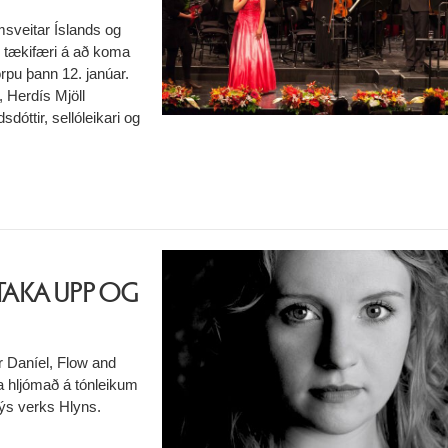
ómsveitar Íslands og
m tækifæri á að koma
rpu þann 12. janúar.
, Herdís Mjöll
dóttir, sellóleikari og
TAKA UPP OG
r Daníel, Flow and
fa hljómað á tónleikum
nýs verks Hlyns.