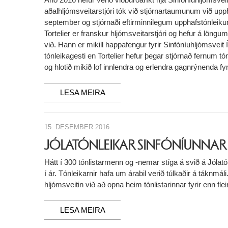
aðalhljómsveitarstjóri tók við stjórnartaumunum við upph
september og stjórnaði eftirminnilegum upphafstónleik
Tortelier er franskur hljómsveitarstjóri og hefur á löngum
við. Hann er mikill happafengur fyrir Sinfóníuhljómsveit 
tónleikagesti en Tortelier hefur þegar stjórnað fernum tó
og hlotið mikið lof innlendra og erlendra gagnrýnenda fy
LESA MEIRA
15. DESEMBER 2016
JÓLATÓNLEIKAR SINFÓNÍUNNAR
Hátt í 300 tónlistarmenn og -nemar stíga á svið á Jólat
í ár. Tónleikarnir hafa um árabil verið túlkaðir á táknmáli
hljómsveitin við að opna heim tónlistarinnar fyrir enn fle
LESA MEIRA