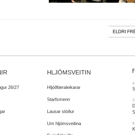
ELDRI FR
IR
HLJÓMSVEITIN
4
gur 26/27
Hljóðfæraleikarar
S
Starfsmenn
2
D
gar
Lausar stöður
S
Um hljómsveitina
8
K