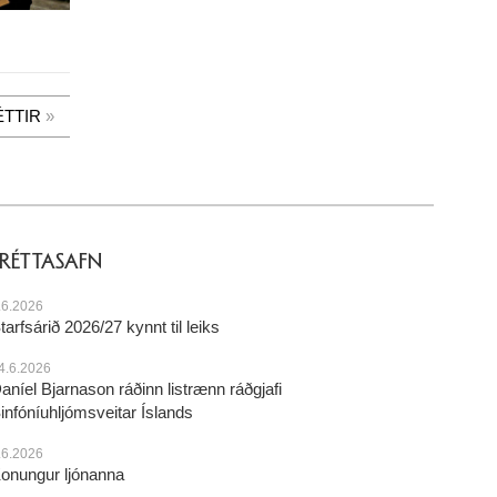
ÉTTIR
FRÉTTASAFN
.6.2026
tarfsárið 2026/27 kynnt til leiks
4.6.2026
aníel Bjarnason ráðinn listrænn ráðgjafi
infóníuhljómsveitar Íslands
.6.2026
onungur ljónanna