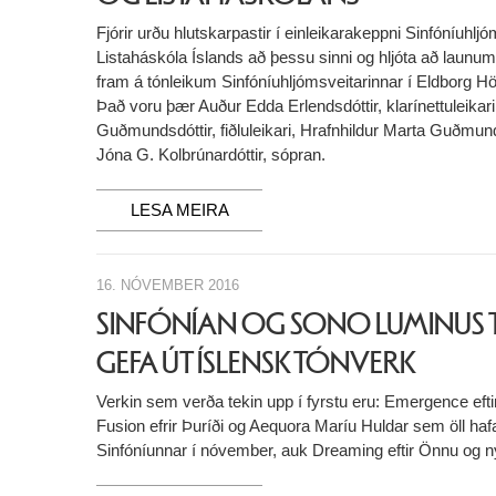
Fjórir urðu hlutskarpastir í einleikarakeppni Sinfóníuhlj
Listaháskóla Íslands að þessu sinni og hljóta að launu
fram á tónleikum Sinfóníuhljómsveitarinnar í Eldborg Hö
Það voru þær Auður Edda Erlendsdóttir, klarínettuleikari
Guðmundsdóttir, fiðluleikari, Hrafnhildur Marta Guðmunds
Jóna G. Kolbrúnardóttir, sópran.
LESA MEIRA
16. NÓVEMBER 2016
SINFÓNÍAN OG SONO LUMINUS 
GEFA ÚT ÍSLENSK TÓNVERK
Verkin sem verða tekin upp í fyrstu eru: Emergence efti
Fusion efrir Þuríði og Aequora Maríu Huldar sem öll ha
Sinfóníunnar í nóvember, auk Dreaming eftir Önnu og 