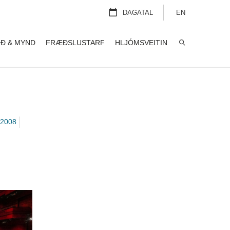
DAGATAL
EN
Ð & MYND
FRÆÐSLUSTARF
HLJÓMSVEITIN
LEITA
2008