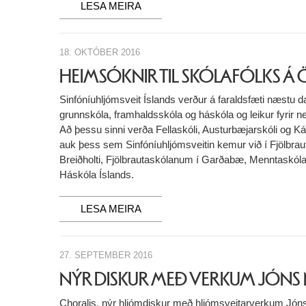
LESA MEIRA
18. OKTÓBER 2016
HEIMSÓKNIR TIL SKÓLAFÓLKS Á 
Sinfóníuhljómsveit Íslands verður á faraldsfæti næstu 
grunnskóla, framhaldsskóla og háskóla og leikur fyrir n
Að þessu sinni verða Fellaskóli, Austurbæjarskóli og Ká
auk þess sem Sinfóníuhljómsveitin kemur við í Fjölbra
Breiðholti, Fjölbrautaskólanum í Garðabæ, Menntaskól
Háskóla Íslands.
LESA MEIRA
27. SEPTEMBER 2016
NÝR DISKUR MEÐ VERKUM JÓNS
Choralis, nýr hljómdiskur með hljómsveitarverkum Jóns 