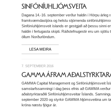
SINFÓNÍUHLJÓMSVEITA
Dagana 14.-16. september verður haldin í Hörpu árleg 
framkvæmdastjóra og helstu stjórnenda sinfóníuhljóms
Sinfóníuhljómsveit íslands er gestgjafi að þessu sinni e
haldin í fertugasta skipti. Ráðstefnugestir eru um sjötíu
öllum Norðurlöndum.
LESA MEIRA
7. SEPTEMBER 2016
GAMMA ÁFRAM AÐALSTYRKTARA
GAMMA Capital Management og Sinfóníuhljómsveit Ísl
samstarfssamningi í dag þess efnis að GAMMA verður
aðalstyrktaraðili Sinfóníuhljómsveitar Íslands. Samninguri
september 2020 og styrkir GAMMA hljómsveitina um tæp
króna næstu fjögur ár.