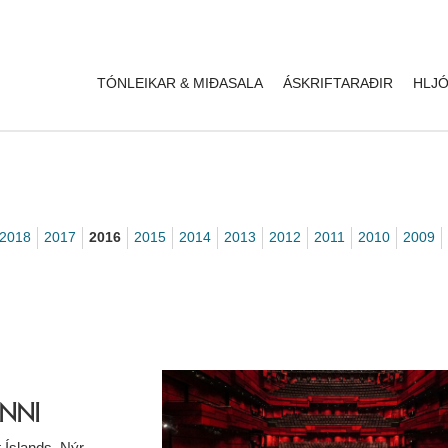
TÓNLEIKAR & MIÐASALA
ÁSKRIFTARAÐIR
HLJÓ
2018
2017
2016
2015
2014
2013
2012
2011
2010
2009
UNNI
t Íslands. Nýr