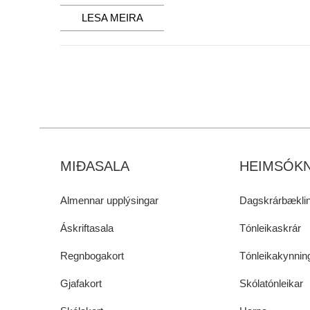
LESA MEIRA
MIÐASALA
HEIMSÓKN
Almennar upplýsingar
Dagskrárbæklin
Áskriftasala
Tónleikaskrár
Regnbogakort
Tónleikakynnin
Gjafakort
Skólatónleikar