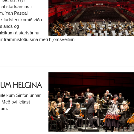
af starfsársins í
um. Yan Pascal
 starfsferli komið víða
Íslands og
nleikum á starfsárinu
rir frammistöðu sína með hljómsveitinni.
 UM HELGINA
ónleikum Sinfóníunnar
. Með því leitast
irum.