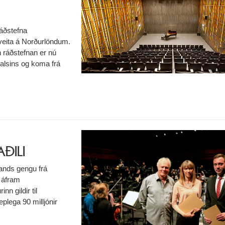
ráðstefna
veita á Norðurlöndum.
n ráðstefnan er nú
 talsins og koma frá
ÐILI
ands gengu frá
 áfram
nn gildir til
lega 90 milljónir