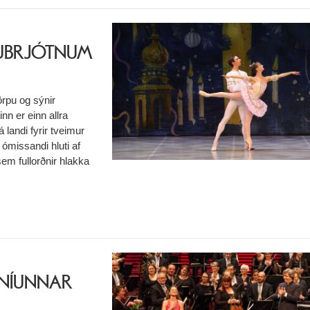
TUBRJÓTNUM
örpu og sýnir
inn er einn allra
á landi fyrir tveimur
ómissandi hluti af
sem fullorðnir hlakka
FÓNÍUNNAR