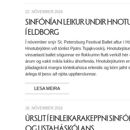
22. NÓVEMBER 2016
SINFÓNÍAN LEIKUR UNDIR HNO
Í ELDBORG
Í nóvember snýr St. Petersburg Festival Ballet aftur í H
Hnotubrjótinn við tónlist Pjotrs Tsjajkvoskíj. Hnotubrjótur
vinsælasti ballet sögunnar en flokkurinn flutti verkið hér 
árum og vakti mikla lukku áhorfenda. Hnotubrjóturinn er 
jóladagskrá margra tónleikahúsa erlendis og börn jafnt 
árlega til þess að njóta uppfærslunnar.
LESA MEIRA
16. NÓVEMBER 2016
ÚRSLIT Í EINLEIKARAKEPPNI SIN
OG LISTAHÁSKÓLANS