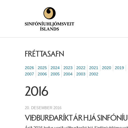
FRÉTTASAFN
2026
2025
2024
2023
2022
2021
2020
2019
2007
2006
2005
2004
2003
2002
2016
20. DESEMBER 2016
VIÐBURÐARÍKT ÁR HJÁ SINFÓNÍ
Árið 2016 hefur verið viðburðaríkt hjá Sinfóníuhljómsvei