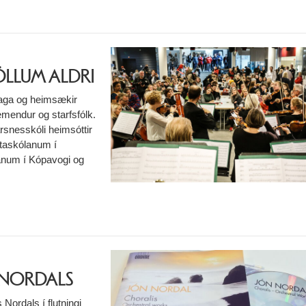
ÖLLUM ALDRI
daga og heimsækir
emendur og starfsfólk.
rsnesskóli heimsóttir
utaskólanum í
anum í Kópavogi og
 NORDALS
Nordals í flutningi