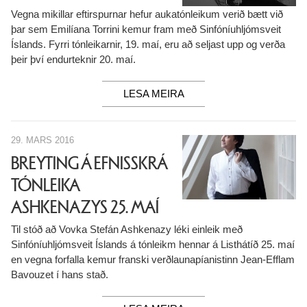
Vegna mikillar eftirspurnar hefur aukatónleikum verið bætt við
þar sem Emilíana Torrini kemur fram með Sinfóníuhljómsveit
Íslands. Fyrri tónleikarnir, 19. maí, eru að seljast upp og verða
þeir því endurteknir 20. maí.
LESA MEIRA
29. MARS 2016
BREYTING Á EFNISSKRÁ
TÓNLEIKA
ASHKENAZYS 25. MAÍ
Til stóð að Vovka Stefán Ashkenazy léki einleik með
Sinfóníuhljómsveit Íslands á tónleikm hennar á Listhátíð 25. maí
en vegna forfalla kemur franski verðlaunapíanistinn Jean-Efflam
Bavouzet í hans stað.