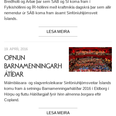
Breiðholti og Árbæ þar sem SÁB og SÍ koma fram í
Fylkishöllinni og ÍR-höllinni með kraftmikla dagskrá þar sem allir
nemendur úr SÁB koma fram ásamt Sinfóníuhljómsveit
Íslands.
LESA MEIRA
19. APRÍL 2016
OPNUN
BARNAMENNINGARH
ÁTÍÐAR
Málmblásara- og slagverksleikarar Sinfóníuhljómsveitar Íslands
komu fram á setningu Barnamenningarhátíðar 2016 í Eldborg í
Hörpu og fluttu
Hátíðargjall fyrir hinn almenna borgara
eftir
Copland.
LESA MEIRA