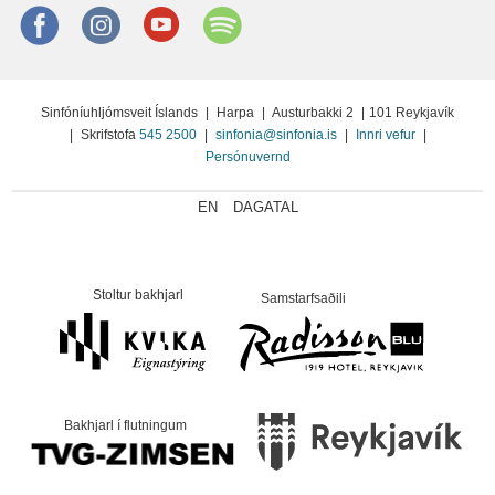
Facebook
instagram
Youtube
Spotify
Sinfóníuhljómsveit Íslands
|
Harpa
|
Austurbakki 2
|
101 Reykjavík
|
Skrifstofa
545 2500
|
sinfonia@sinfonia.is
|
Innri vefur
|
Persónuvernd
EN
DAGATAL
Stoltur bakhjarl
Samstarfsaðili
Bakhjarl í flutningum