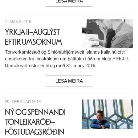
LESA MEIRA
7. MARS 2016
YRKJA II–AUGLÝST
EFTIR UMSÓKNUM
Tónverkamiðstöð og Sinfóníuhljómsveit Íslands kalla nú eftir
umsóknum frá tónskáldum um þátttöku í öðrum hluta YRKJU.
Umsóknarfrestur er til og með 31. mars 2016.
LESA MEIRA
29. FEBRÚAR 2016
NÝ OG SPENNANDI
TÓNLEIKARÖÐ–
FÖSTUDAGSRÖÐIN