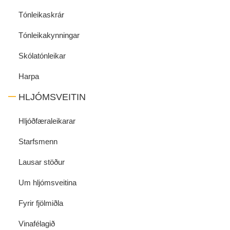
Tónleikaskrár
Tónleikakynningar
Skólatónleikar
Harpa
HLJÓMSVEITIN
Hljóðfæraleikarar
Starfsmenn
Lausar stöður
Um hljómsveitina
Fyrir fjölmiðla
Vinafélagið