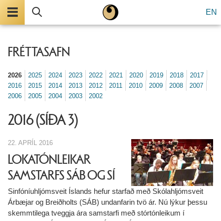
Valmynd
Leita
EN
FRÉTTASAFN
2026
2025
2024
2023
2022
2021
2020
2019
2018
2017
2016
2015
2014
2013
2012
2011
2010
2009
2008
2007
2006
2005
2004
2003
2002
2016
(SÍÐA 3)
22. APRÍL 2016
LOKATÓNLEIKAR
SAMSTARFS SÁB OG SÍ
Sinfóníuhljómsveit Íslands hefur starfað með Skólahljómsveit
Árbæjar og Breiðholts (SÁB) undanfarin tvö ár. Nú lýkur þessu
skemmtilega tveggja ára samstarfi með stórtónleikum í