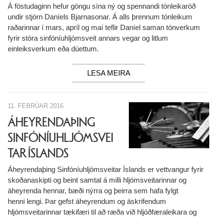
Á föstudaginn hefur göngu sína ný og spennandi tónleikaröð
undir stjórn Daníels Bjarnasonar. Á alls þrennum tónleikum
raðarinnar í mars, apríl og maí teflir Daníel saman tónverkum
fyrir stóra sinfóníuhljómsveit annars vegar og litlum
einleiksverkum eða dúettum.
LESA MEIRA
11. FEBRÚAR 2016
ÁHEYRENDAÞING
SINFÓNÍUHLJÓMSVEI
TAR ÍSLANDS
Áheyrendaþing Sinfóníuhljómsveitar Íslands er vettvangur fyrir
skoðanaskipti og beint samtal á milli hljómsveitarinnar og
áheyrenda hennar, bæði nýrra og þeirra sem hafa fylgt
henni lengi. Þar gefst áheyrendum og áskrifendum
hljómsveitarinnar tækifæri til að ræða við hljóðfæraleikara og