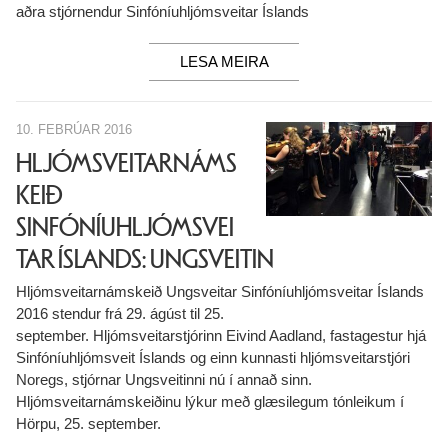
aðra stjórnendur Sinfóníuhljómsveitar Íslands
LESA MEIRA
10. FEBRÚAR 2016
HLJÓMSVEITARNÁMS
KEIÐ
SINFÓNÍUHLJÓMSVEI
TAR ÍSLANDS: UNGSVEITIN
Hljómsveitarnámskeið Ungsveitar Sinfóníuhljómsveitar Íslands
2016 stendur frá 29. ágúst til 25.
september. Hljómsveitarstjórinn Eivind Aadland, fastagestur hjá
Sinfóníuhljómsveit Íslands og einn kunnasti hljómsveitarstjóri
Noregs, stjórnar Ungsveitinni nú í annað sinn.
Hljómsveitarnámskeiðinu lýkur með glæsilegum tónleikum í
Hörpu, 25. september.