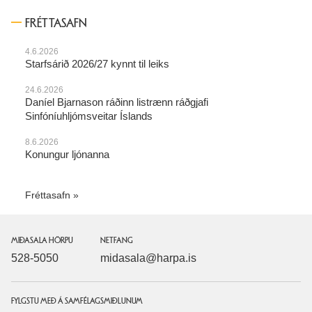
FRÉTTASAFN
4.6.2026
Starfsárið 2026/27 kynnt til leiks
24.6.2026
Daníel Bjarnason ráðinn listrænn ráðgjafi
Sinfóníuhljómsveitar Íslands
8.6.2026
Konungur ljónanna
Fréttasafn
MIÐASALA HÖRPU
NETFANG
528-5050
midasala@harpa.is
FYLGSTU MEÐ Á SAMFÉLAGSMIÐLUNUM