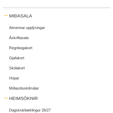
MIÐASALA
Almennar upplýsingar
Áskriftasala
Regnbogakort
Gjafakort
Skólakort
Hópar
Miðasöluskilmálar
HEIMSÓKNIR
Dagskrárbæklingur 26/27