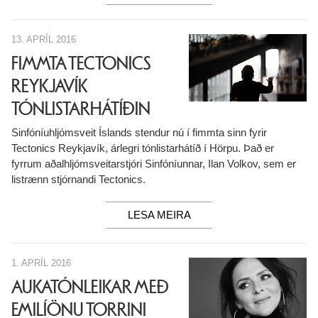
13. APRÍL 2016
FIMMTA TECTONICS
REYKJAVÍK
TÓNLISTARHÁTÍÐIN
Sinfóníuhljómsveit Íslands stendur nú í fimmta sinn fyrir
Tectonics Reykjavík, árlegri tónlistarhátíð í Hörpu. Það er
fyrrum aðalhljómsveitarstjóri Sinfóníunnar, Ilan Volkov, sem er
listrænn stjórnandi Tectonics.
LESA MEIRA
1. APRÍL 2016
AUKATÓNLEIKAR MEÐ
EMILÍÖNU TORRINI