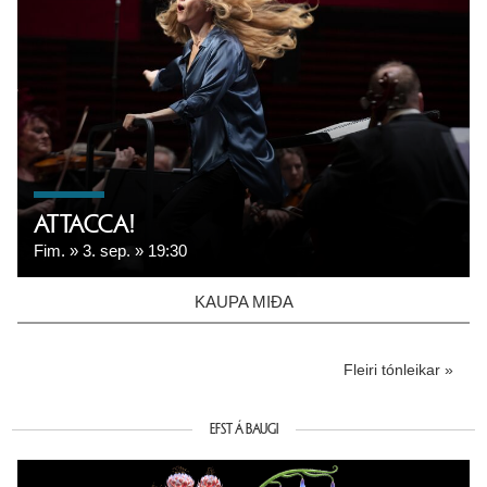
ATTACCA!
Fim.
3. sep.
19:30
KAUPA MIÐA
Fleiri tónleikar
EFST Á BAUGI