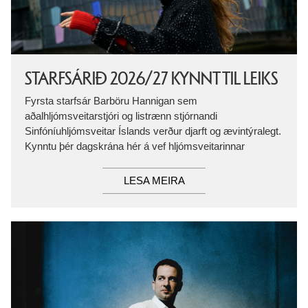
STARFSÁRIÐ 2026/27 KYNNT TIL LEIKS
Fyrsta starfsár Barböru Hannigan sem
aðalhljómsveitarstjóri og listrænn stjórnandi
Sinfóníuhljómsveitar Íslands verður djarft og ævintýralegt.
Kynntu þér dagskrána hér á vef hljómsveitarinnar
LESA MEIRA