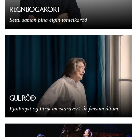
REGNBOGAKORT
Settu saman þína eigin tónleikaröð
GUL RÖÐ
Fjölbreytt og litrík meistaraverk úr ýmsum áttum