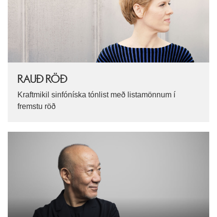
RAUÐ RÖÐ
Kraftmikil sinfóníska tónlist með listamönnum í
fremstu röð