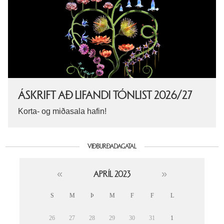
ÁSKRIFT AÐ LIFANDI TÓNLIST 2026/27
Korta- og miðasala hafin!
VIÐBURÐADAGATAL
APRÍL
2023
«
»
S
M
Þ
M
F
F
L
26
27
28
29
30
31
1