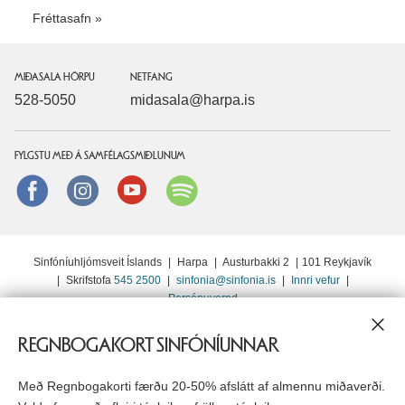
Fréttasafn
MIÐASALA HÖRPU
NETFANG
528-5050
midasala@harpa.is
FYLGSTU MEÐ Á SAMFÉLAGSMIÐLUNUM
Facebook
instagram
Youtube
Spotify
Sinfóníuhljómsveit Íslands
|
Harpa
|
Austurbakki 2
|
101 Reykjavík
|
Skrifstofa
545 2500
|
sinfonia@sinfonia.is
|
Innri vefur
|
Persónuvernd
EN
DAGATAL
REGNBOGAKORT SINFÓNÍUNNAR
Með Regnbogakorti færðu 20-50% afslátt af almennu miðaverði.