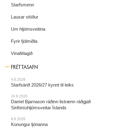
Starfsmenn
Lausar stöður
Um hljómsveitina
Fyrir fjölmiðla
Vinafélagið
FRÉTTASAFN
4.6.2026
Starfsárið 2026/27 kynnt til leiks
24.6.2026
Daníel Bjarnason ráðinn listrænn ráðgjafi
Sinfóníuhljómsveitar Íslands
8.6.2026
Konungur ljónanna