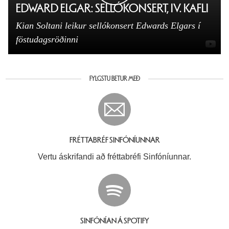
EDWARD ELGAR: SELLÓKONSERT, IV. KAFLI
Kian Soltani leikur sellókonsert Edwards Elgars í
föstudagsröðinni
FYLGSTU BETUR MEÐ
FRÉTTABRÉF SINFÓNÍUNNAR
Vertu áskrifandi að fréttabréfi Sinfóníunnar.
SINFÓNÍAN Á SPOTIFY