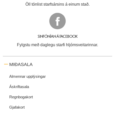
Öll tónlist starfsársins á einum stað.
SINFÓNÍAN Á FACEBOOK
Fylgstu með daglegu starfi hljómsveitarinnar.
MIÐASALA
Almennar upplýsingar
Áskriftasala
Regnbogakort
Gjafakort