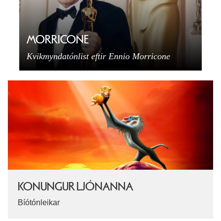
MORRICONE
Kvikmyndatónlist eftir Ennio Morricone
KONUNGUR LJÓNANNA
Bíótónleikar