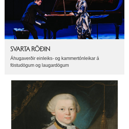
SVARTA RÖÐIN
Áhugaverðir einleiks- og kammertónleikar á
föstudögum og laugardögum