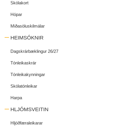
Skólakort
Hópar
Miðasöluskilmálar
HEIMSÓKNIR
Dagskrárbæklingur 26/27
Tónleikaskrár
Tónleikakynningar
Skólatónleikar
Harpa
HLJÓMSVEITIN
Hljóðfæraleikarar