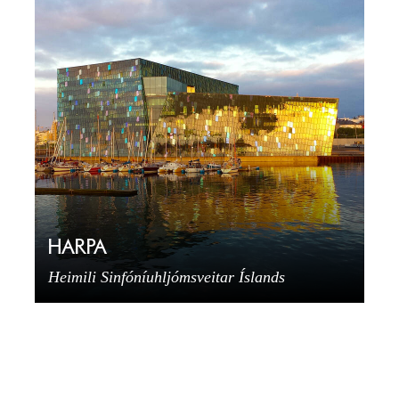
HARPA
Heimili Sinfóníuhljómsveitar Íslands